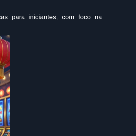
cas para iniciantes, com foco na